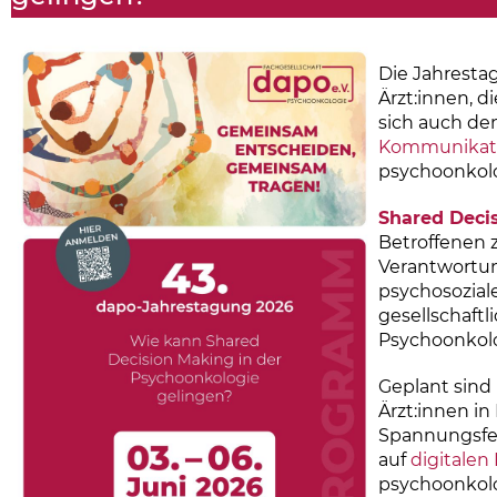
Die Jahresta
Ärzt:innen, d
sich auch de
Kommunikatio
psychoonkolo
Shared Deci
Betroffenen 
Verantwortun
psychosoziale
gesellschaft
Psychoonkolo
Geplant sind
Ärzt:innen i
Spannungsfel
auf
digitalen
psychoonkolo