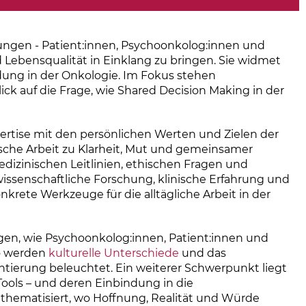
ngen - Patient:innen, Psychoonkolog:innen und
 Lebensqualität in Einklang zu bringen. Sie
widmet
dung in der Onkologie. Im Fokus stehen
ick auf die Frage, wie Shared Decision Making in der
pertise mit den persönlichen Werten und Zielen der
sche Arbeit zu Klarheit, Mut und gemeinsamer
dizinischen Leitlinien, ethischen Fragen und
ssenschaftliche Forschung, klinische Erfahrung und
rete Werkzeuge für die alltägliche Arbeit in der
eigen, wie Psychoonkolog:innen, Patient:innen und
o werden
kulturelle Unterschiede
und das
entierung beleuchtet.
Ein weiterer Schwerpunkt liegt
 Tools – und deren Einbindung in die
 thematisiert, wo Hoffnung, Realität und Würde