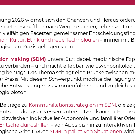
gung 2026 widmet sich den Chancen und Herausforderu
ie partnerschaftlich nach Wegen suchen, Lebenszeit und
n vielfältigen Facetten gemeinsamer Entscheidungsfin
n, Kultur, Ethik und neue Technologien
– immer mit Bl
gischen Praxis gelingen kann.
sion Making (SDM)
unterstützt dabei, medizinische Ex
zu verbinden – und macht erlebbar, wie psychoonkologi
g beiträgt. Das Thema schlägt eine Brücke zwischen me
r Praxis.
Mit diesem Schwerpunkt möchte die Tagung wi
liche Entwicklungen zusammenführen – und zugleich konk
gie bieten.
 Beiträge zu
Kommunikationsstrategien im SDM
, die z
n Entscheidungsprozessen unterstützen können. Ebens
d zwischen individueller Autonomie und familiärer Ori
 Entscheidungshilfen
– von Apps bis hin zu interaktiven
gische Arbeit. Auch
SDM in palliativen Situationen
wird