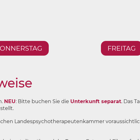
ONNERSTAG
FREITAG
weise
n.
NEU
: Bitte buchen Sie die
Unterkunft separat
.
Das T
tellt.
ischen Landespsychotherapeutenkammer voraussichtlich