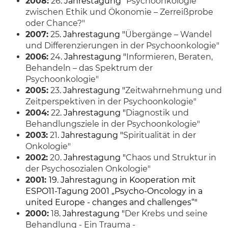
2008:
26
. Jahrestagung "
Psychoonkologie
zwischen Ethik und Ökonomie – Zerreißprobe
oder Chance?"
2007:
25
. Jahrestagung "
Übergänge – Wandel
und Differenzierungen in der Psychoonkologie"
2006:
24
. Jahrestagung "
Informieren, Beraten,
Behandeln – das Spektrum der
Psychoonkologie"
2005:
23
. Jahrestagung "
Zeitwahrnehmung und
Zeitperspektiven in der Psychoonkologie"
2004:
22
. Jahrestagung "
Diagnostik und
Behandlungsziele in der Psychoonkologie"
2003:
21
. Jahrestagung "
Spiritualität in der
Onkologie"
2002:
20
. Jahrestagung "
Chaos und Struktur in
der Psychosozialen Onkologie"
2001:
19. Jahrestagung in Kooperation mit
ESPO11-Tagung 2001 „Psycho-Oncology in a
united Europe - changes and challenges“"
2000:
18
. Jahrestagung "
Der Krebs und seine
Behandlung - Ein Trauma -