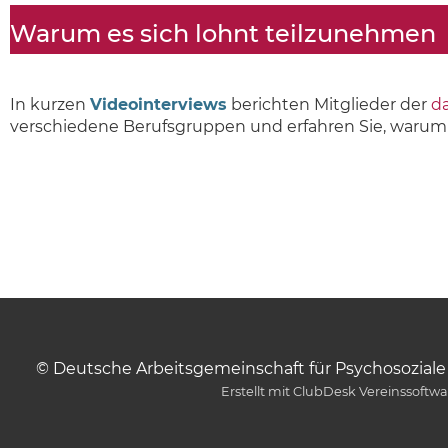
Warum es sich lohnt teilzunehmen
In kurzen
Videointerviews
berichten Mitglieder der
da
verschiedene Berufsgruppen und erfahren Sie, warum 
© Deutsche Arbeitsgemeinschaft für Psychosoziale O
Erstellt mit ClubDesk Vereinssoftw