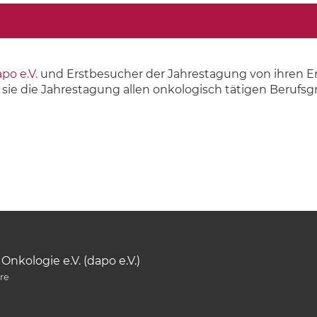
po e.V.
und Erstbesucher der Jahrestagung von ihren Erf
sie die Jahrestagung allen onkologisch tätigen Berufs
nkologie e.V. (dapo e.V.)
are